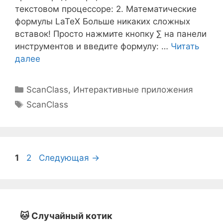
текстовом процессоре: 2. Математические
формулы LaTeX Больше никаких сложных
вставок! Просто нажмите кнопку ∑ на панели
инструментов и введите формулу: …
Читать
далее
Рубрики
ScanClass
,
Интерактивные приложения
Метки
ScanClass
Страница
Страница
1
2
Следующая
→
🐱 Случайный котик