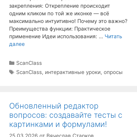
закрепления: Открепление происходит
одним кликом по той же иконке — всё
максимально интуитивно! Почему это важно?
Преимущества функции: Практическое
применение Идеи использования: …
Читать
далее
Рубрики
ScanClass
Метки
ScanClass
,
интерактивные уроки
,
опросы
Обновленный редактор
вопросов: создавайте тесты с
картинками и формулами!
25.03.2026
от
Вячеслав Старков