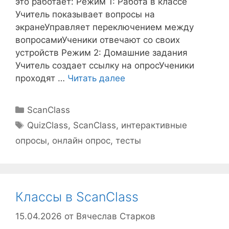
это работает: Режим 1: Работа в классе
Учитель показывает вопросы на
экранеУправляет переключением между
вопросамиУченики отвечают со своих
устройств Режим 2: Домашние задания
Учитель создает ссылку на опросУченики
проходят …
Читать далее
Рубрики
ScanClass
Метки
QuizClass
,
ScanClass
,
интерактивные
опросы
,
онлайн опрос
,
тесты
Классы в ScanClass
15.04.2026
от
Вячеслав Старков