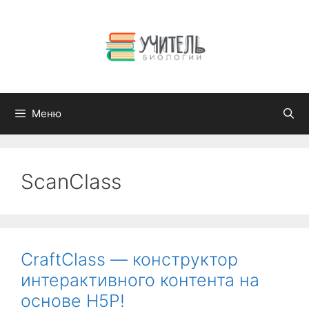
Перейти
к
содержимому
Меню
ScanClass
CraftClass — конструктор
интерактивного контента на
основе H5P!