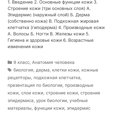
1. Введение 2. Основные функции кожи 3.
Строение кожи (три основных слоя) A.
Эпидермис (наружный слой) Б. Дерма
(собственно кожа) В. Подкожная жировая
клетчатка (гиподерма) 4. Производные кожи
A. Волосы Б. Ногти В. Железы кожи 5.
Гигиена и здоровье кожи 6. Возрастные
изменения кожи
Рубрики
9 класс
,
Анатомия человека
Метки
биология
,
дерма
,
клетки кожи
,
кожные
рецепторы
,
подкожная клетчатка
,
презентация по биологии
,
производные
кожи
,
слои кожи
,
строение кожи
,
строение
эпидермиса
,
урок биологии
,
учебные
материалы
,
функции кожи
,
эпидермис