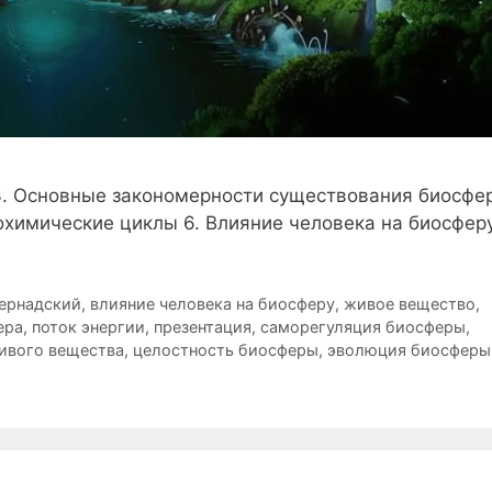
3. Основные закономерности существования биосфер
охимические циклы 6. Влияние человека на биосфер
Вернадский
,
влияние человека на биосферу
,
живое вещество
,
ера
,
поток энергии
,
презентация
,
саморегуляция биосферы
,
ивого вещества
,
целостность биосферы
,
эволюция биосферы