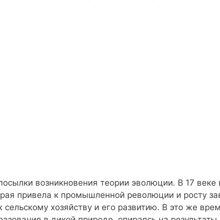
осылки возникновения теории эволюции. В 17 веке 
орая привела к промышленной революции и росту за
 сельскому хозяйству и его развитию. В это же вре
азования в дикой природе, опираясь на результаты