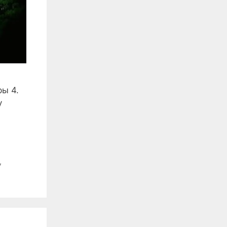
ы 4.
у
,