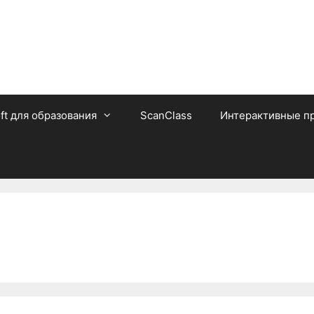
ft для образования
ScanClass
Интерактивные п