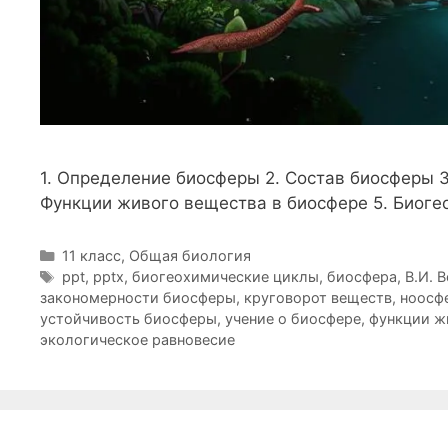
1. Определение биосферы 2. Состав биосферы 
Функции живого вещества в биосфере 5. Биоге
Рубрики
11 класс
,
Общая биология
Метки
ppt
,
pptx
,
биогеохимические циклы
,
биосфера
,
В.И. 
закономерности биосферы
,
круговорот веществ
,
ноосф
устойчивость биосферы
,
учение о биосфере
,
функции ж
экологическое равновесие