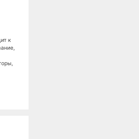
ит к
вание,
торы,