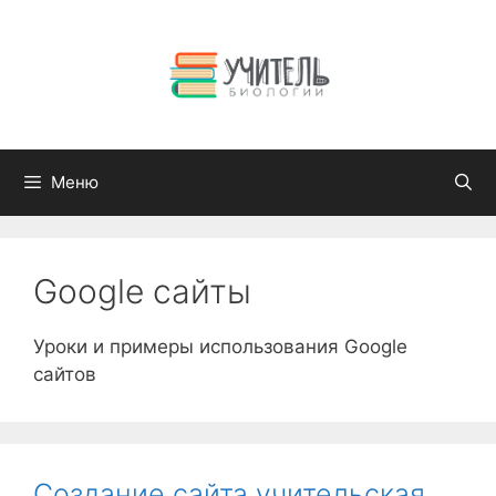
Перейти
к
содержимому
Меню
Google сайты
Уроки и примеры использования Google
сайтов
Создание сайта учительская