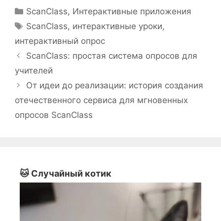
Рубрики
ScanClass
,
Интерактивные приложения
Метки
ScanClass
,
интерактивные уроки
,
интерактивный опрос
ScanClass: простая система опросов для
учителей
От идеи до реализации: история создания
отечественного сервиса для мгновенных
опросов ScanClass
🐱 Случайный котик