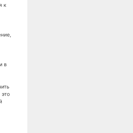
я к
ение,
и в
чить
 это
й