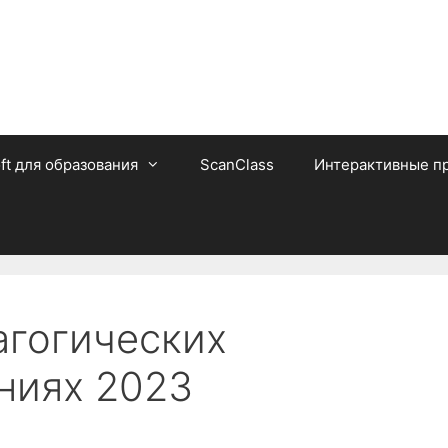
ft для образования
ScanClass
Интерактивные п
агогических
ниях 2023