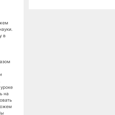
ожем
науки.
у в
разом
и
,
 уроке
ь на
овать
можем
Мы