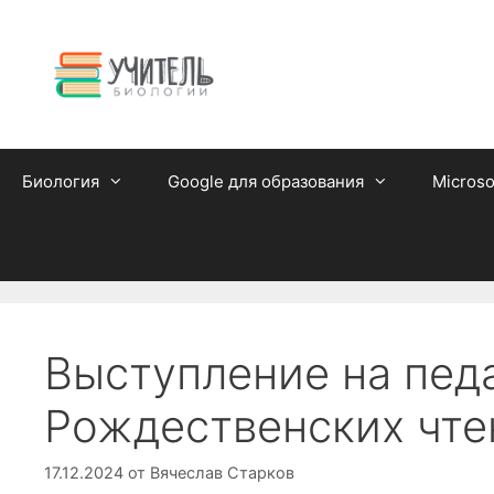
Перейти
к
содержимому
Биология
Google для образования
Microso
Выступление на пед
Рождественских чте
17.12.2024
от
Вячеслав Старков