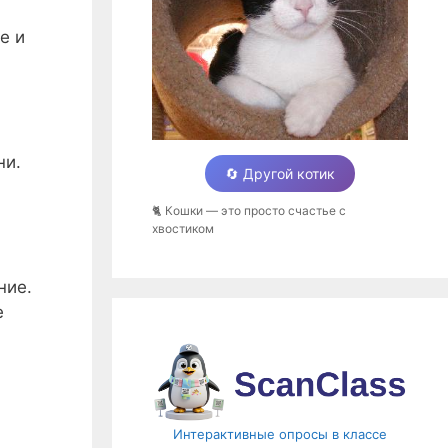
е и
ни.
🔄 Другой котик
🐈 Кошки — это просто счастье с
хвостиком
ние.
е
Интерактивные опросы в классе