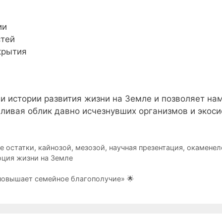
ии
стей
крытия
и истории развития жизни на Земле и позволяет на
вливая облик давно исчезнувших организмов и экоси
е остатки
,
кайнозой
,
мезозой
,
научная презентация
,
окаменел
ция жизни на Земле
е повышает семейное благополучие» 🌟