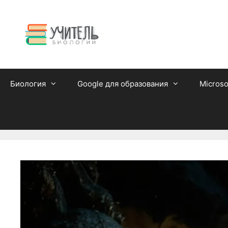
Перейти
к
содержимому
Биология
Google для образования
Microso