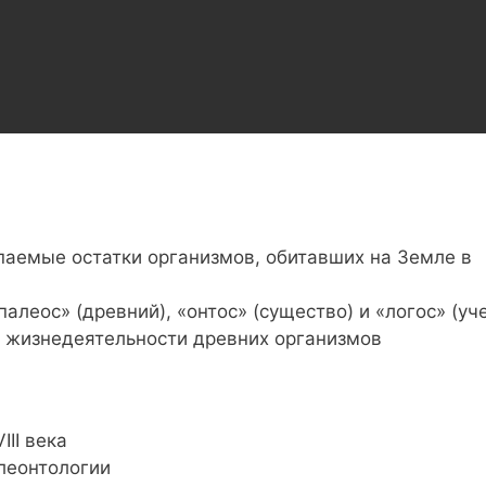
паемые остатки организмов, обитавших на Земле в
алеос» (древний), «онтос» (существо) и «логос» (уч
ы жизнедеятельности древних организмов
II века
леонтологии