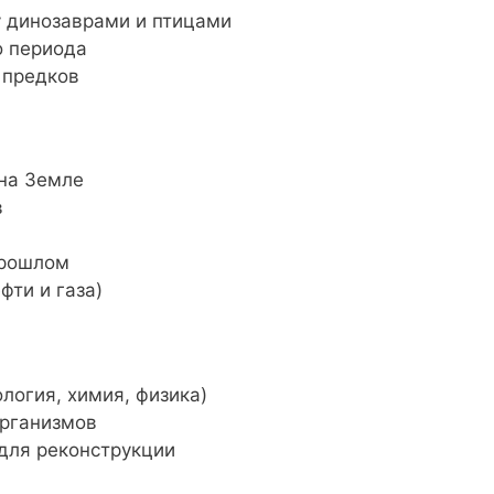
 динозаврами и птицами
о периода
 предков
 на Земле
в
прошлом
фти и газа)
логия, химия, физика)
организмов
для реконструкции