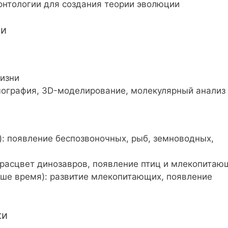
онтологии для создания теории эволюции
ии
жизни
ография, 3D-моделирование, молекулярный анализ
): появление беспозвоночных, рыб, земноводных,
: расцвет динозавров, появление птиц и млекопитаю
аше время): развитие млекопитающих, появление
ки