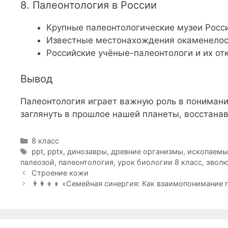
8. Палеонтология в России
Крупные палеонтологические музеи Росс
Известные местонахождения окаменело
Российские учёные-палеонтологи и их от
Вывод
Палеонтология играет важную роль в понимани
заглянуть в прошлое нашей планеты, восстана
Рубрики
8 класс
Метки
ppt
,
pptx
,
динозавры
,
древние организмы
,
ископаемы
палеозой
,
палеонтология
,
урок биологии 8 класс
,
эволю
Строение кожи
👨‍👩‍👦‍👦 «Семейная синергия: Как взаимопонимани